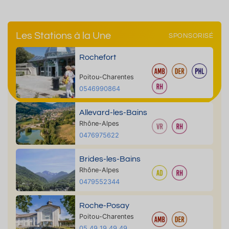
Les Stations à la Une
SPONSORISÉ
Rochefort
Poitou-Charentes
0546990864
Allevard-les-Bains
Rhône-Alpes
0476975622
Brides-les-Bains
Rhône-Alpes
0479552344
Roche-Posay
Poitou-Charentes
05 49 19 49 49