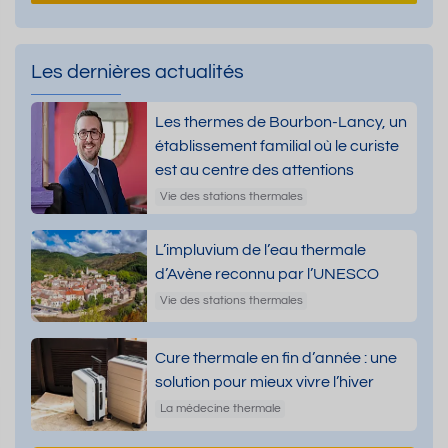
Les dernières actualités
Les thermes de Bourbon-Lancy, un
établissement familial où le curiste
est au centre des attentions
Vie des stations thermales
L’impluvium de l’eau thermale
d’Avène reconnu par l’UNESCO
Vie des stations thermales
Cure thermale en fin d’année : une
solution pour mieux vivre l’hiver
La médecine thermale