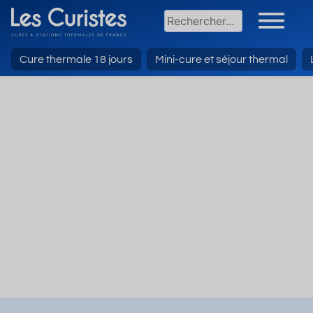
Cure thermale 18 jours
Mini-cure et séjour thermal