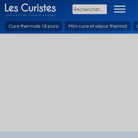
Cure thermale 18 jours
Mini-cure et séjour thermal