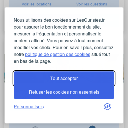
Voir les locations
Voir les questions
Nous utilisons des cookies sur LesCuristes.fr
Plus d'informations
pour assurer le bon fonctionnement du site,
mesurer la fréquentation et personnaliser le
contenu affiché. Vous pouvez à tout moment
Station thermale de Bagnoles-de-l'Orne
modifier vos choix. Pour en savoir plus, consultez
notre
politique de gestion des cookies
situé tout
en bas de la page.
Tout accepter
Refuser les cookies non essentiels
Orientations traitées
Lire les avis
Personnaliser
Basse-Normandie