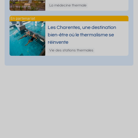
dermatologiques
La médecine thermale
Les Charentes, une destination
bien-être où le thermalisme se
réinvente
Vie des stations thermales