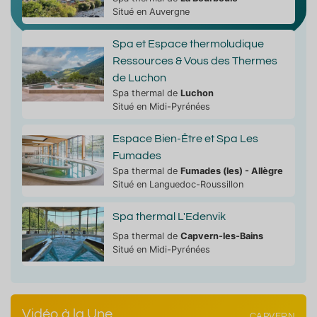
Situé en Auvergne
Spa et Espace thermoludique
Ressources & Vous des Thermes
de Luchon
Spa thermal de
Luchon
Situé en Midi-Pyrénées
Espace Bien-Être et Spa Les
Fumades
Spa thermal de
Fumades (les) - Allègre
Situé en Languedoc-Roussillon
Station thermale d
Station thermale de Vichy
Thermes les Ecure
Spa thermal L'Edenvik
Spa thermal de
Capvern-les-Bains
Situé en Midi-Pyrénées
Voir les avis
Voir
Vidéo à la Une
CAPVERN