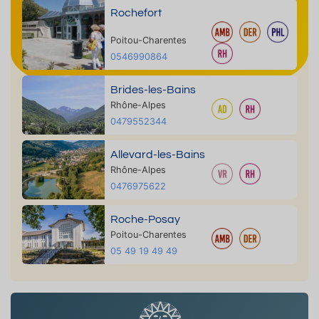
Rochefort
Poitou-Charentes
0546990864
Brides-les-Bains
Rhône-Alpes
0479552344
Allevard-les-Bains
Rhône-Alpes
0476975622
Roche-Posay
Poitou-Charentes
05 49 19 49 49