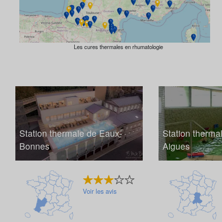
Les cures thermales en rhumatologie
Station thermale de Eaux-
Station therma
Bonnes
Aigues
Voir les avis