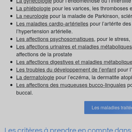
La gynécologie
pour l’endométriose ou l’infertilité
La phlébologie
pour les varices, les thromboses e
La neurologie
pour la maladie de Parkinson, sclé
Les maladies cardio-artérielles
pour l’artérite d
l’hypertension artérielle.
Les affections psychosomatiques
, pour le stress
Les affections urinaires et maladies métaboliques
affections de la prostate
Les affections digestives et maladies métaboliqu
Les troubles du développement de l’enfant
pour l
La dermatologie
pour l’eczéma, la dermatite atop
Les affections des muqueuses bucco-linguales
po
buccal.
Les maladies traité
Les critères à prendre en compte dans 