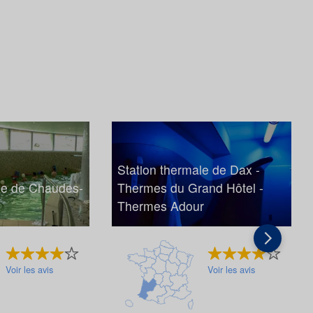
Station thermale de Dax -
le de Chaudes-
Thermes du Grand Hôtel -
Thermes Adour
Voir les avis
Voir les avis