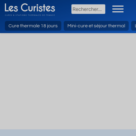
Cure thermale 18 jours
Mini-cure et séjour thermal