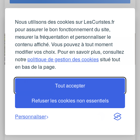
Nous utilisons des cookies sur LesCuristes.fr
Station thermale de Bagnols-les-Bains
pour assurer le bon fonctionnement du site,
mesurer la fréquentation et personnaliser le
contenu affiché. Vous pouvez à tout moment
modifier vos choix. Pour en savoir plus, consultez
notre
politique de gestion des cookies
situé tout
en bas de la page.
Orientations traitées
Lire les avis
Tout accepter
Languedoc-Roussillon
Refuser les cookies non essentiels
Personnaliser
Voir les locations
Voir les questions