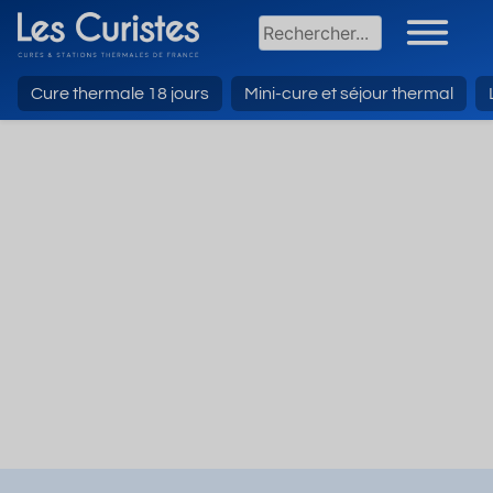
Cure thermale 18 jours
Mini-cure et séjour thermal