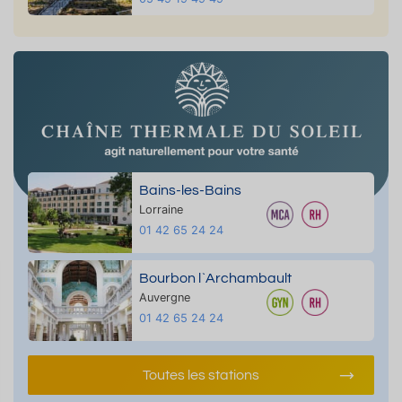
Bains-les-Bains
Lorraine
01 42 65 24 24
Bourbon l`Archambault
Auvergne
01 42 65 24 24
Toutes les stations