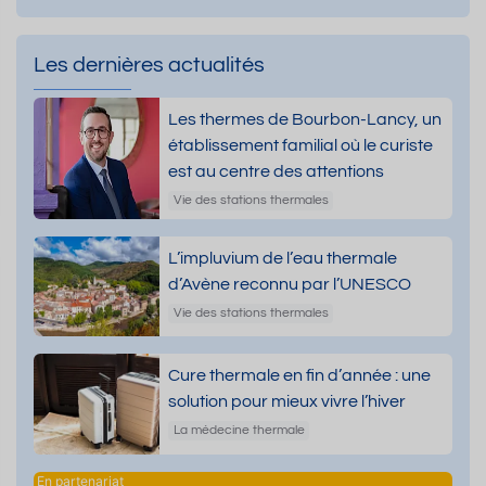
Les dernières actualités
Les thermes de Bourbon-Lancy, un
établissement familial où le curiste
est au centre des attentions
Vie des stations thermales
L’impluvium de l’eau thermale
d’Avène reconnu par l’UNESCO
Vie des stations thermales
Cure thermale en fin d’année : une
solution pour mieux vivre l’hiver
La médecine thermale