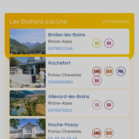
Les Stations à la Une
SPONSORISÉ
Brides-les-Bains
Rhône-Alpes
0479552344
Rochefort
Poitou-Charentes
0546990864
Allevard-les-Bains
Rhône-Alpes
0476975622
Roche-Posay
Poitou-Charentes
05 49 19 49 49