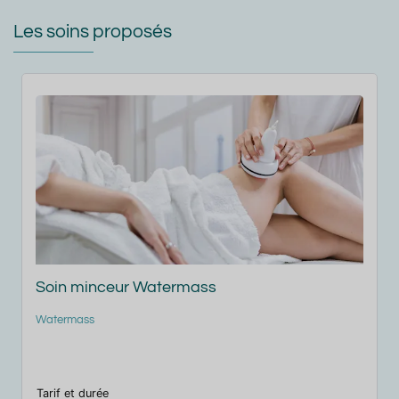
Les soins proposés
Soin du dos
Massage / modelage
Gommage
Soins du corps
M
Tarif et durée
T