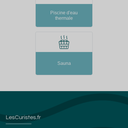
Piscine d'eau
thermale
Sauna
LesCuristes.fr