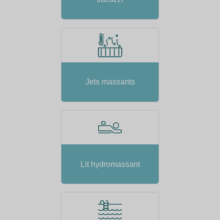
Jets massants
Lit hydromassant