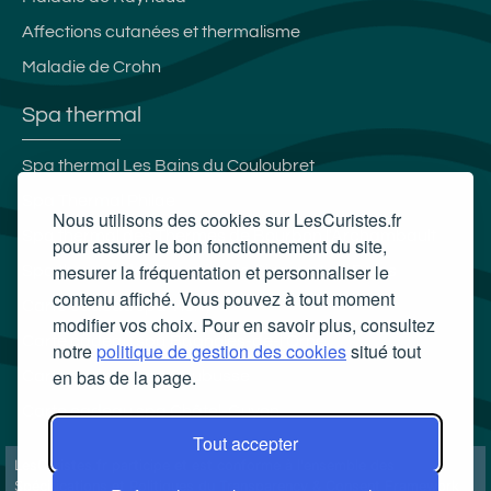
Affections cutanées et thermalisme
Maladie de Crohn
Spa thermal
Spa thermal Les Bains du Couloubret
Spa Thermal Philae
Nous utilisons des cookies sur LesCuristes.fr
Spa thermal des Thermes de Bourbon l'Archambault
pour assurer le bon fonctionnement du site,
mesurer la fréquentation et personnaliser le
Spa thermal des Thermes de Divonne Les Bains
contenu affiché. Vous pouvez à tout moment
Carte cadeau spa Vichy
modifier vos choix. Pour en savoir plus, consultez
Carte cadeau spa Bagnoles-de-l'Orne
notre
politique de gestion des cookies
situé tout
en bas de la page.
Carte cadeau spa Saubusse
Carte cadeau spa Châtel-Guyon
Tout accepter
LesCuristes.fr participe et est conforme à l'ensemble des
Spécifications et Politiques du Transparency & Consent Framework