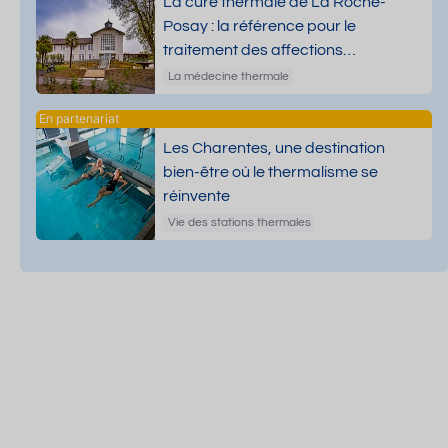
La cure thermale de La Roche-
Posay : la référence pour le
traitement des affections
dermatologiques
La médecine thermale
Les Charentes, une destination
bien-être où le thermalisme se
réinvente
Vie des stations thermales