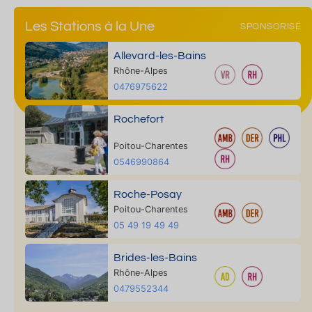
Les Stations à la Une
SPONSORISÉ
Allevard-les-Bains
Rhône-Alpes
0476975622
Rochefort
Poitou-Charentes
0546990864
Roche-Posay
Poitou-Charentes
05 49 19 49 49
Brides-les-Bains
Rhône-Alpes
0479552344