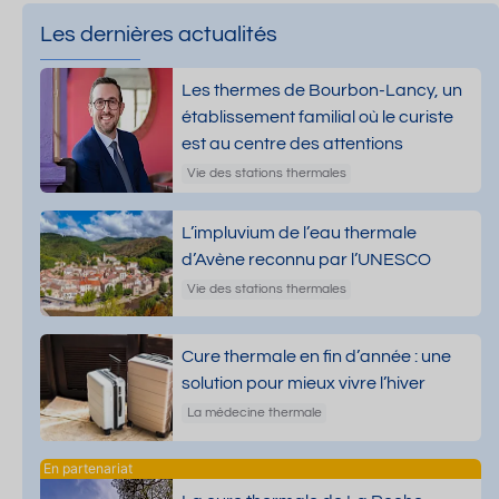
Les dernières actualités
Les thermes de Bourbon-Lancy, un
établissement familial où le curiste
est au centre des attentions
Vie des stations thermales
L’impluvium de l’eau thermale
d’Avène reconnu par l’UNESCO
Vie des stations thermales
Cure thermale en fin d’année : une
solution pour mieux vivre l’hiver
La médecine thermale