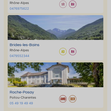
Rhône-Alpes
0476975622
Brides-les-Bains
Rhône-Alpes
0479552344
Roche-Posay
Poitou-Charentes
05 49 19 49 49