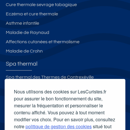
Cure thermale sevrage tabagique
Eczéma et cure thermale
Asthme infantile
Maladie de Raynaud
Affections cutanées et thermalisme
Maladie de Crohn
Spa thermal
Spa thermal des Thermes de Contrexéville
Spa thermal des Thermes de Vernet-les-Bains
Nous utilisons des cookies sur LesCuristes.fr
Spa thermal d'Allevard
pour assurer le bon fonctionnement du site,
mesurer la fréquentation et personnaliser le
Grand Spa thermal
contenu affiché. Vous pouvez à tout moment
Carte cadeau spa Vichy
modifier vos choix. Pour en savoir plus, consultez
Carte cadeau spa Bagnoles-de-l'Orne
notre
politique de gestion des cookies
situé tout