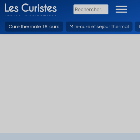
Cure thermale 18 jours
Mini-cure et séjour thermal