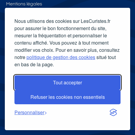
Mentions légales
Conditions Générales d'Utilisation
Nous utilisons des cookies sur LesCuristes.fr
Conditions Générales de vente de la partie hébergement
pour assurer le bon fonctionnement du site,
Politique de confidentialité
mesurer la fréquentation et personnaliser le
contenu affiché. Vous pouvez à tout moment
Centre de gestion des cookies
modifier vos choix. Pour en savoir plus, consultez
Politique de gestion des cookies
notre
politique de gestion des cookies
situé tout
Contactez - Nous
en bas de la page.
Partenaires
Proposer une location
Tout accepter
MonRendezVousVeto
Refuser les cookies non essentiels
Stations thermales
Personnaliser
Cure thermale Balaruc les Bains
Cure thermale Avène les Bains