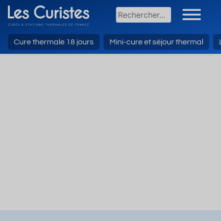
Cure thermale 18 jours
Mini-cure et séjour thermal