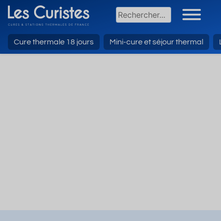
Cure thermale 18 jours
Mini-cure et séjour thermal