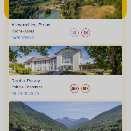
Allevard-les-Bains
Rhône-Alpes
0476975622
Roche-Posay
Poitou-Charentes
05 49 19 49 49