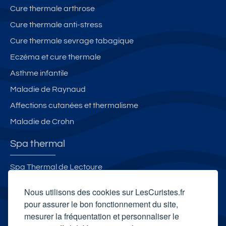
Cure thermale arthrose
Cure thermale anti-stress
Cure thermale sevrage tabagique
Eczéma et cure thermale
Asthme infantile
Maladie de Raynaud
Affections cutanées et thermalisme
Maladie de Crohn
Spa thermal
Spa Thermal de Lectoure
Vittel Spa
Nous utilisons des cookies sur LesCuristes.fr
Spa thermal des Thermes du Mont-Dore
pour assurer le bon fonctionnement du site,
mesurer la fréquentation et personnaliser le
Spa Villa Pompéi