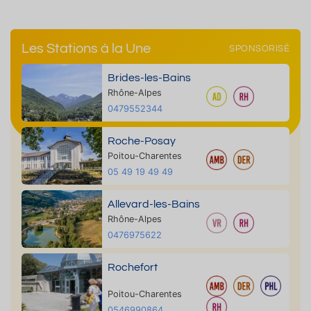
Les Stations à la Une
SPONSORISÉ
Brides-les-Bains
Rhône-Alpes
0479552344
Roche-Posay
Poitou-Charentes
05 49 19 49 49
Allevard-les-Bains
Rhône-Alpes
0476975622
Rochefort
Poitou-Charentes
0546990864