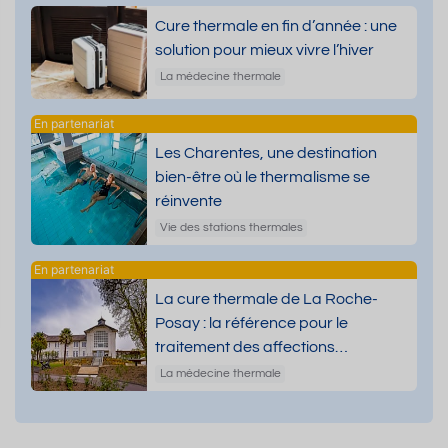
Cure thermale en fin d’année : une
solution pour mieux vivre l’hiver
La médecine thermale
Les Charentes, une destination
bien-être où le thermalisme se
réinvente
Vie des stations thermales
La cure thermale de La Roche-
Posay : la référence pour le
traitement des affections
dermatologiques
La médecine thermale