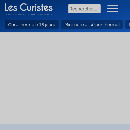
Cure thermale 18 jours
Mini-cure et séjour thermal