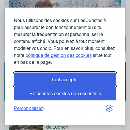
Nous utilisons des cookies sur LesCuristes.fr
pour assurer le bon fonctionnement du site,
mesurer la fréquentation et personnaliser le
contenu affiché. Vous pouvez à tout moment
Découvrir la dernière édition du magazine
modifier vos choix. Pour en savoir plus, consultez
Les Curistes
notre
politique de gestion des cookies
situé tout
en bas de la page.
Découvrez les spas thermaux
Tout accepter
Spa thermal des Thermes de
Lamalou-les-Bains
Refuser les cookies non essentiels
Spa thermal de
Lamalou-Les-Bains
Situé en Languedoc-Roussillon
Personnaliser
Spa et Espace thermoludique
Ressources & Vous des Thermes
de Luchon