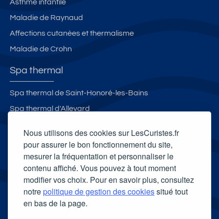
Asthme infantile
Maladie de Raynaud
Affections cutanées et thermalisme
Maladie de Crohn
Spa thermal
Spa thermal de Saint-Honoré-les-Bains
Spa thermal d'Allevard
Spa thermal des Thermes de Jonzac
Nous utilisons des cookies sur LesCuristes.fr
Spa et Espace thermoludique Ressources & Vous des
pour assurer le bon fonctionnement du site,
mesurer la fréquentation et personnaliser le
Thermes de Luchon
contenu affiché. Vous pouvez à tout moment
Carte cadeau spa Vichy
modifier vos choix. Pour en savoir plus, consultez
Carte cadeau spa Bagnoles-de-l'Orne
notre
politique de gestion des cookies
situé tout
en bas de la page.
Carte cadeau spa Saubusse
Carte cadeau spa Châtel-Guyon