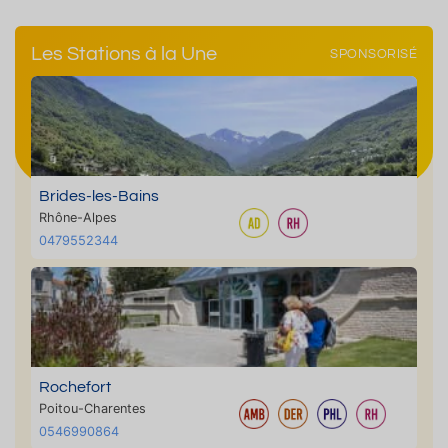
Les Stations à la Une
SPONSORISÉ
Brides-les-Bains
Rhône-Alpes
0479552344
Rochefort
Poitou-Charentes
0546990864