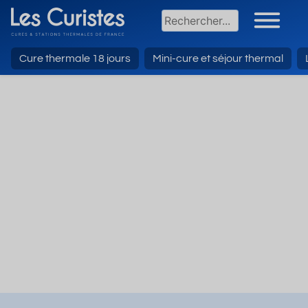
Cure thermale 18 jours
Mini-cure et séjour thermal