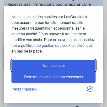
Recevez des informations pour préparer votre
prochaine cure thermale.
Nous utilisons des cookies sur LesCuristes.fr
pour assurer le bon fonctionnement du site,
Demander une documentation
mesurer la fréquentation et personnaliser le
contenu affiché. Vous pouvez à tout moment
modifier vos choix. Pour en savoir plus, consultez
Station thermale de Bagnols-les-Bains
notre
politique de gestion des cookies
situé tout
en bas de la page.
Tout accepter
Refuser les cookies non essentiels
Orientations traitées
Lire les avis
Personnaliser
Languedoc-Roussillon