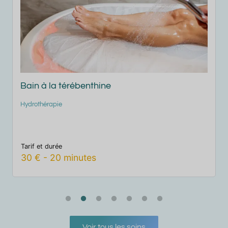
Bain à la térébenthine
Hydrothérapie
S
Tarif et durée
T
30
€
-
20
minutes
Voir tous les soins