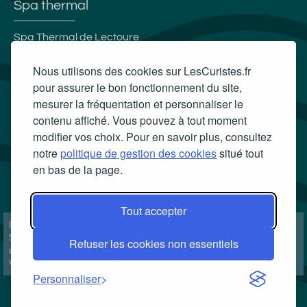
Spa thermal
Spa Thermal de Lectoure
Vittel Spa
Nous utilisons des cookies sur LesCuristes.fr
Spa thermal des Thermes du Mont-Dore
pour assurer le bon fonctionnement du site,
mesurer la fréquentation et personnaliser le
Spa Villa Pompéi
contenu affiché. Vous pouvez à tout moment
Carte cadeau spa Vichy
modifier vos choix. Pour en savoir plus, consultez
Carte cadeau spa Bagnoles-de-l'Orne
notre
politique de gestion des cookies
situé tout
en bas de la page.
Carte cadeau spa Saubusse
Carte cadeau spa Châtel-Guyon
Tout accepter
LesCuristes.fr participe et est conforme à l'ensemble des
Spécifications et Politiques du Transparency & Consent Framework
Refuser les cookies non essentiels
de l'IAB Europe et utilise la Consent Management Platform n°92.
Vous pouvez modifier vos choix à tout moment en
cliquant ici
.
Personnaliser