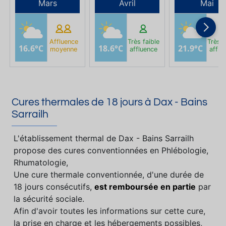
Mars
Avril
Mai
Affluence
Très faible
Très f
16.6°C
18.6°C
21.9°C
moyenne
affluence
afflu
Cures thermales de 18 jours à Dax - Bains
Sarrailh
L'établissement thermal de Dax - Bains Sarrailh
propose des cures conventionnées en Phlébologie,
Rhumatologie,
Une cure thermale conventionnée, d'une durée de
18 jours consécutifs,
est remboursée en partie
par
la sécurité sociale.
Afin d'avoir toutes les informations sur cette cure,
la prise en charge et les hébergements possibles,