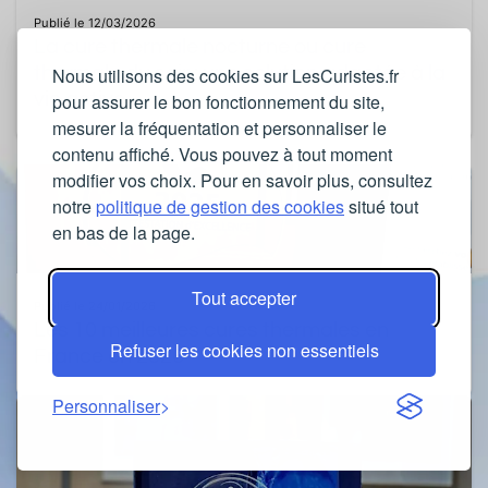
Publié le 12/03/2026
La cure thermale nocturne ou cure
thermale du soir : une solution adaptée à la
Nous utilisons des cookies sur LesCuristes.fr
vie active
pour assurer le bon fonctionnement du site,
mesurer la fréquentation et personnaliser le
contenu affiché. Vous pouvez à tout moment
modifier vos choix. Pour en savoir plus, consultez
notre
politique de gestion des cookies
situé tout
en bas de la page.
Tout accepter
Publié le 24/01/2026
Les 10 meilleures cures thermales en
Refuser les cookies non essentiels
France en 2026
Personnaliser