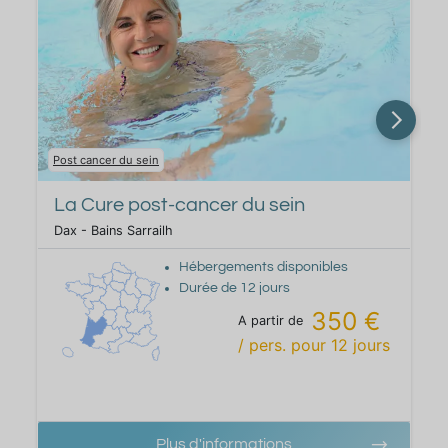
Post cancer du sein
h
La Cure post-cancer du sein
Dax - Bains Sarrailh
Hébergements disponibles
Durée de
12
jours
350 €
A partir de
/ pers.
pour
12
jours
Plus d'informations