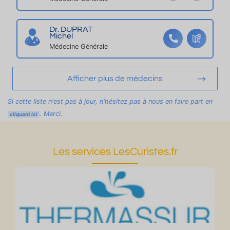
e
nt
re
Dr. DUPRAT
vil
Michel
le
Médecine Générale
Afficher plus de médecins
Si cette liste n'est pas à jour, n'hésitez pas à nous en faire part en
. Merci.
cliquant ici
Les services LesCuristes.fr