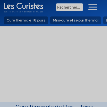
Cure thermale 18 jours
Mini-cure et séjour thermal