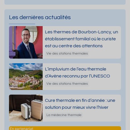
Les dernières actualités
Les thermes de Bourbon-Lancy, un
établissement familial où le curiste
est au centre des attentions
Vie des stations thermales
L’impluvium de l’eau thermale
d’Avène reconnu par l’UNESCO
Vie des stations thermales
Cure thermale en fin d’année : une
solution pour mieux vivre l’hiver
La médecine thermale