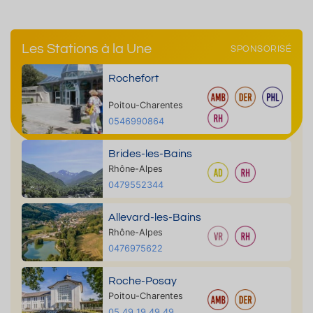
Les Stations à la Une
SPONSORISÉ
Rochefort
Poitou-Charentes
0546990864
Brides-les-Bains
Rhône-Alpes
0479552344
Allevard-les-Bains
Rhône-Alpes
0476975622
Roche-Posay
Poitou-Charentes
05 49 19 49 49