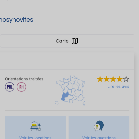
énosynovites
Carte
Orientations traitées
Lire les avis
Voir les locations
Voir les questions