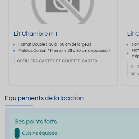
Lit Chambre n°1
Lit
Format
Double
(130 à 150 cm de largeur)
For
Mat
Matelas Confort / Premium
(26 à 30 cm d'épaisseur)
d'é
OREILLERS CASTEX ET COUETTE CASTEX
2 L
90; 
Equipements de la location
Ses points forts
Cuisine équipée