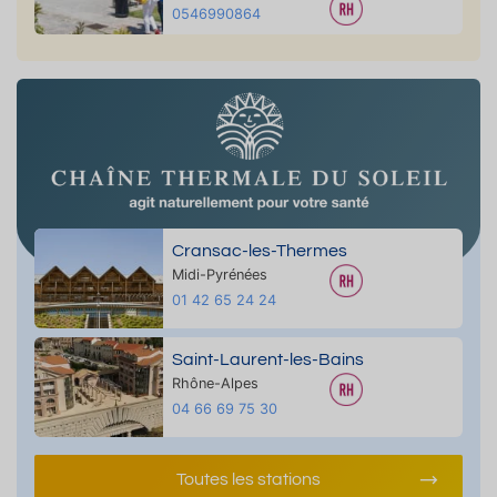
0546990864
Cransac-les-Thermes
Midi-Pyrénées
01 42 65 24 24
Saint-Laurent-les-Bains
Rhône-Alpes
04 66 69 75 30
Toutes les stations