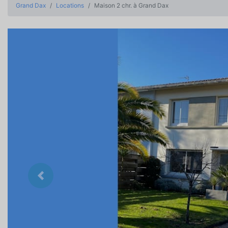
Grand Dax
Locations
Maison 2 chr. à Grand Dax
Précedent