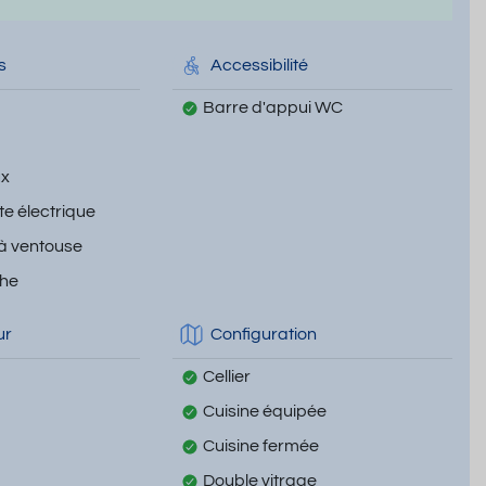
s
Accessibilité
Barre d'appui WC
ux
te électrique
 à ventouse
che
ur
Configuration
Cellier
Cuisine équipée
Cuisine fermée
Double vitrage