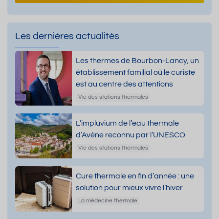
Les dernières actualités
Les thermes de Bourbon-Lancy, un
établissement familial où le curiste
est au centre des attentions
Vie des stations thermales
L’impluvium de l’eau thermale
d’Avène reconnu par l’UNESCO
Vie des stations thermales
Cure thermale en fin d’année : une
solution pour mieux vivre l’hiver
La médecine thermale