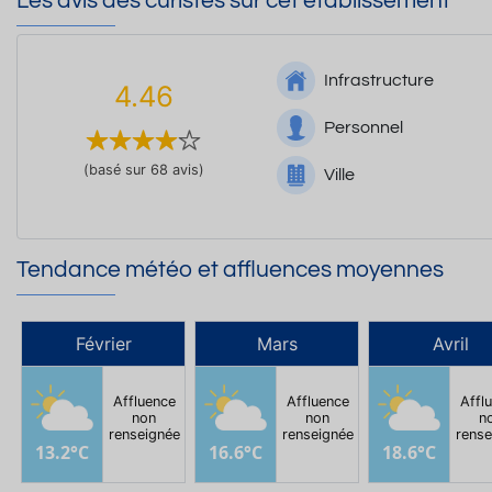
Les avis des curistes sur cet établissement
Infrastructure
4.46
Personnel
(basé sur 68 avis)
Ville
Tendance météo et affluences moyennes
Février
Mars
Avril
Affluence
Affluence
Affl
non
non
n
renseignée
renseignée
rense
13.2°C
16.6°C
18.6°C