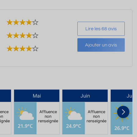
Lire les 68 avis
Ajouter un avis
Mai
Juin
Juill
uence
Affluence
Affluence
on
non
non
ignée
renseignée
renseignée
r
21.9°C
24.9°C
26.9°C