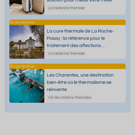
solution pour mieux vivre l’hiver
La médecine thermale
La cure thermale de La Roche-
Posay : la référence pour le
traitement des affections
dermatologiques
La médecine thermale
Les Charentes, une destination
bien-être où le thermalisme se
réinvente
Vie des stations thermales