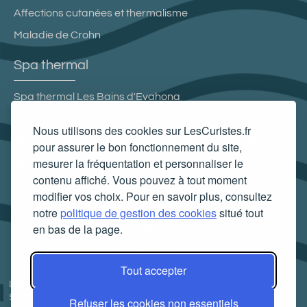
Affections cutanées et thermalisme
Maladie de Crohn
Spa thermal
Spa thermal Les Bains d'Evahona
Spa thermal B’o Resort
Nous utilisons des cookies sur LesCuristes.fr
Spa thermal de la station thermale de la Chaldette
pour assurer le bon fonctionnement du site,
mesurer la fréquentation et personnaliser le
Spa Thermal de Montbrun-les-Bains
contenu affiché. Vous pouvez à tout moment
Carte cadeau spa Vichy
modifier vos choix. Pour en savoir plus, consultez
Carte cadeau spa Bagnoles-de-l'Orne
notre
politique de gestion des cookies
situé tout
en bas de la page.
Carte cadeau spa Saubusse
Carte cadeau spa Châtel-Guyon
Tout accepter
LesCuristes.fr participe et est conforme à l'ensemble des
Spécifications et Politiques du Transparency & Consent Framework
Refuser les cookies non essentiels