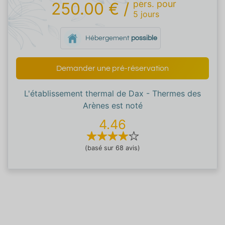
pers.
pour
250.00 €
/
5
jours
Hébergement
possible
Demander une pré-réservation
L'établissement thermal de Dax - Thermes des
Arènes est noté
4.46
(basé sur 68 avis)