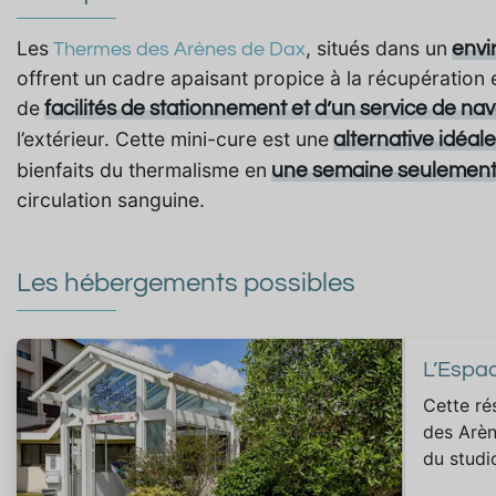
Les
, situés dans un
envi
Thermes des Arènes de Dax
offrent un cadre apaisant propice à la récupération e
de
facilités de stationnement et d’un service de na
l’extérieur. Cette mini-cure est une
alternative idéal
bienfaits du thermalisme en
une semaine seulemen
circulation sanguine.
Les hébergements possibles
L’Espa
Cette ré
des Arèn
du studi