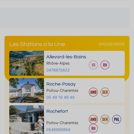
Les Stations à la Une
SPONSORISÉ
Allevard-les-Bains
Rhône-Alpes
0476975622
Roche-Posay
Poitou-Charentes
05 49 19 49 49
Rochefort
Poitou-Charentes
0546990864