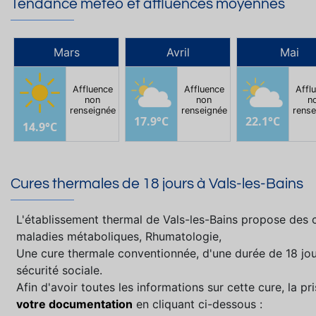
Tendance météo et affluences moyennes
Mars
Avril
Mai
Affluence
Affluence
Affl
non
non
n
renseignée
renseignée
rense
17.9°C
22.1°C
14.9°C
Cures thermales de 18 jours à Vals-les-Bains
L'établissement thermal de Vals-les-Bains propose des 
maladies métaboliques, Rhumatologie,
Une cure thermale conventionnée, d'une durée de 18 jou
sécurité sociale.
Afin d'avoir toutes les informations sur cette cure, la 
votre documentation
en cliquant ci-dessous :