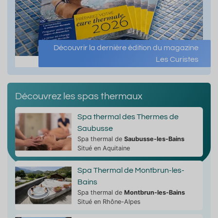
t
Septembre
Octobre
No
Découvrir la dernière édition du magazine
Les Curistes
Affluence
Affluence
Affluence
non
non
non
enseignée
renseignée
renseignée
17.9°C
12.6°
23.4°C
Découvrez les spas thermaux
Spa thermal des Thermes de
Saubusse
Spa thermal de
Saubusse-les-Bains
Situé en Aquitaine
Spa Thermal de Montbrun-les-
Bains
Spa thermal de
Montbrun-les-Bains
Situé en Rhône-Alpes