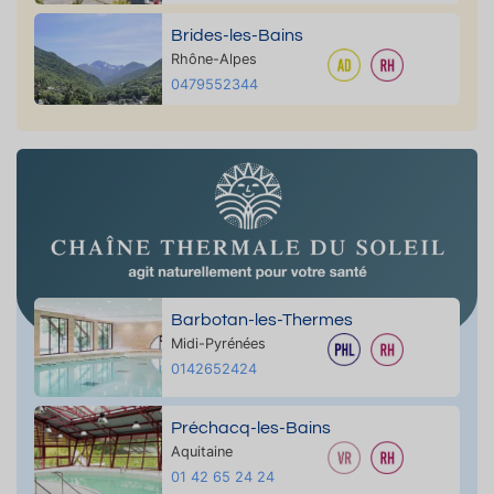
Brides-les-Bains
Rhône-Alpes
0479552344
Barbotan-les-Thermes
Midi-Pyrénées
0142652424
Préchacq-les-Bains
Aquitaine
01 42 65 24 24