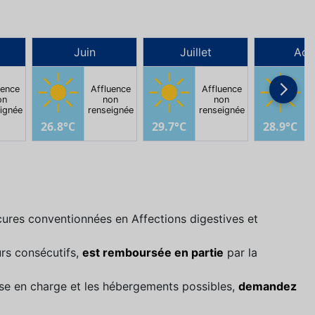
Juin
Juillet
Aoû
uence
Affluence
Affluence
on
non
non
ignée
renseignée
renseignée
r
26.8°C
29.7°C
28.9°C
cures conventionnées en Affections digestives et
rs consécutifs,
est remboursée en partie
par la
prise en charge et les hébergements possibles,
demandez