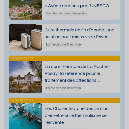
d’Avène reconnu par l’UNESCO
Vie des stations thermales
Cure thermale en fin d’année : une
solution pour mieux vivre l’hiver
La médecine thermale
La cure thermale de La Roche-
Posay : la référence pour le
traitement des affections
dermatologiques
La médecine thermale
Les Charentes, une destination
bien-être où le thermalisme se
réinvente