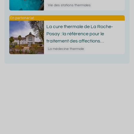
Vie des stations thermales
La cure thermale de La Roche-
Posay : la référence pour le
traitement des affections
dermatologiques
La médecine thermale