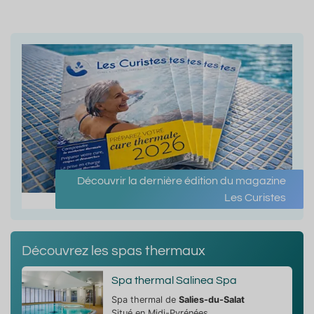
Découvrir la dernière édition du magazine
Les Curistes
Découvrez les spas thermaux
Spa thermal Salinea Spa
Spa thermal de
Salies-du-Salat
Situé en Midi-Pyrénées