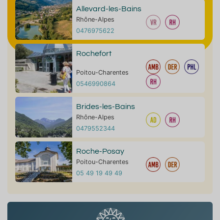
Allevard-les-Bains
Rhône-Alpes
0476975622
Rochefort
Poitou-Charentes
0546990864
Brides-les-Bains
Rhône-Alpes
0479552344
Roche-Posay
Poitou-Charentes
05 49 19 49 49