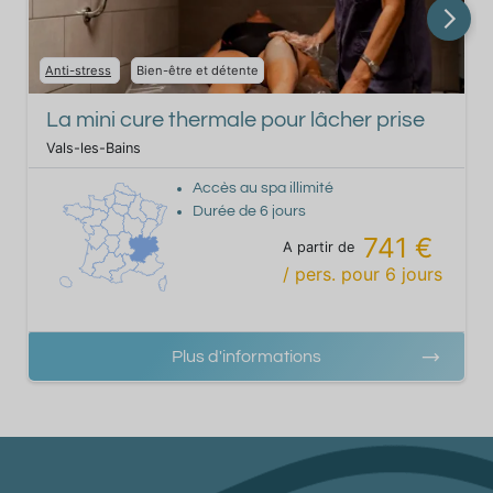
Anti-stress
Bien-être et détente
La mini cure thermale pour lâcher prise
Vals-les-Bains
Accès au spa illimité
Durée de
6
jours
741 €
A partir de
/ pers.
pour
6
jours
Plus d'informations