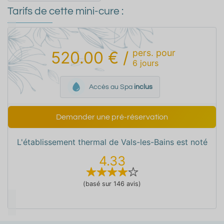
Tarifs de cette mini-cure :
pers.
pour
520.00 €
/
6
jours
Accès au Spa
inclus
Demander une pré-réservation
L'établissement thermal de Vals-les-Bains est noté
4.33
(basé sur 146 avis)