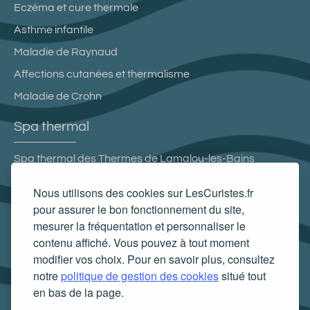
Eczéma et cure thermale
Asthme infantile
Maladie de Raynaud
Affections cutanées et thermalisme
Maladie de Crohn
Spa thermal
Spa thermal des Thermes de Lamalou-les-Bains
Spa thermal des Thermes de Vernet-les-Bains
Nous utilisons des cookies sur LesCuristes.fr
Spa thermal des Thermes de Saint-Amand-les-Eaux
pour assurer le bon fonctionnement du site,
mesurer la fréquentation et personnaliser le
Spa thermal des Thermes de Cransac
contenu affiché. Vous pouvez à tout moment
Carte cadeau spa Vichy
modifier vos choix. Pour en savoir plus, consultez
Carte cadeau spa Bagnoles-de-l'Orne
notre
politique de gestion des cookies
situé tout
en bas de la page.
Carte cadeau spa Saubusse