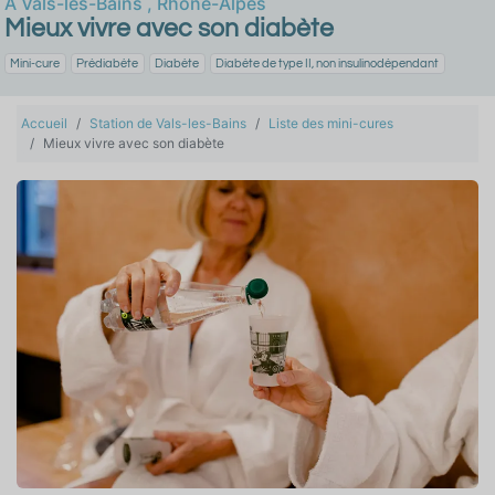
À
Vals-les-Bains
,
Rhône-Alpes
Mieux vivre avec son diabète
Mini-cure
Prédiabète
Diabète
Diabète de type II, non insulinodépendant
Accueil
Station de Vals-les-Bains
Liste des mini-cures
Mieux vivre avec son diabète