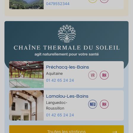
0479552344
Préchacq-les-Bains
Aquitaine
01 42 65 24 24
Lamalou-Les-Bains
Languedoc-
Roussillon
01 42 65 24 24
Toutes les stations