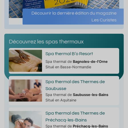
Découvrir la dernière édition du magazine
Les Curistes
Découvrez les spas thermaux
Spa thermal B’o Resort
Spa thermal de
Bagnoles-de-l'Orne
Situé en Basse-Normandie
Spa thermal des Thermes de
Saubusse
Spa thermal de
Saubusse-les-Bains
Situé en Aquitaine
Spa thermal des Thermes de
Préchacq-les-Bains
Spa thermal de
Préchacq-les-Bains