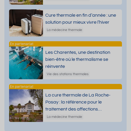
Cure thermale en fin d’année : une
solution pour mieux vivre l’hiver
La médecine thermale
Les Charentes, une destination
bien-être où le thermalisme se
réinvente
Vie des stations thermales
La cure thermale de La Roche-
Posay : la référence pour le
traitement des affections
dermatologiques
La médecine thermale