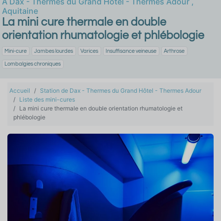
À
Dax - Thermes du Grand Hôtel - Thermes Adour
,
Aquitaine
La mini cure thermale en double
orientation rhumatologie et phlébologie
Mini-cure
Jambes lourdes
Varices
Insuffisance veineuse
Arthrose
Lombalgies chroniques
Accueil
Station de Dax - Thermes du Grand Hôtel - Thermes Adour
Liste des mini-cures
La mini cure thermale en double orientation rhumatologie et
phlébologie