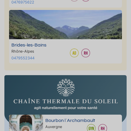
0476975622
Brides-les-Bains
Rhône-Alpes
0479552344
Bourbon l`Archambault
Auvergne