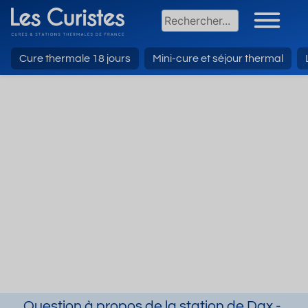
Cure thermale 18 jours
Mini-cure et séjour thermal
Question à propos de la station de Dax -