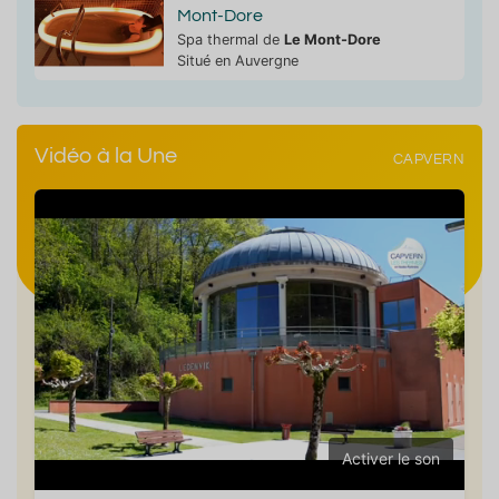
Mont-Dore
Spa thermal de
Le Mont-Dore
Situé en Auvergne
Vidéo à la Une
CAPVERN
Activer le son