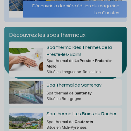
Découvrir la dernière édition du magazine
Les Curistes
Découvrez les spas thermaux
Spa thermal des Thermes de la
Preste-les-Bains
Spa thermal de
La Preste - Prats-de-
Mollo
Situé en Languedoc-Roussillon
Spa Thermal de Santenay
Spa thermal de
Santenay
Situé en Bourgogne
Spa thermal Les Bains du Rocher
Spa thermal de
Cauterets
Situé en Midi-Pyrénées