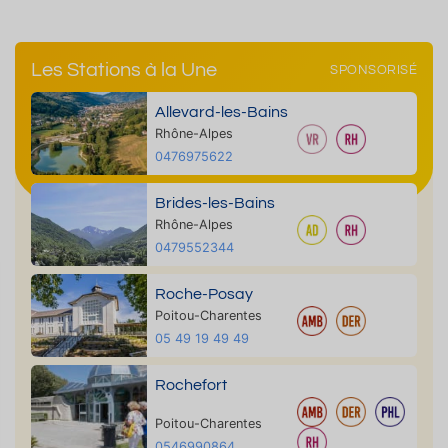
Les Stations à la Une
SPONSORISÉ
Allevard-les-Bains
Rhône-Alpes
0476975622
Brides-les-Bains
Rhône-Alpes
0479552344
Roche-Posay
Poitou-Charentes
05 49 19 49 49
Rochefort
Poitou-Charentes
0546990864