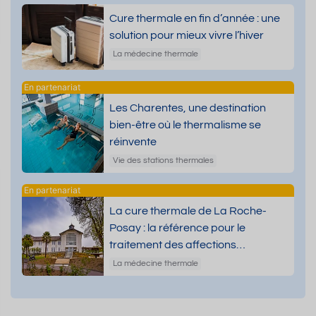
Cure thermale en fin d’année : une
solution pour mieux vivre l’hiver
La médecine thermale
Les Charentes, une destination
bien-être où le thermalisme se
réinvente
Vie des stations thermales
La cure thermale de La Roche-
Posay : la référence pour le
traitement des affections
dermatologiques
La médecine thermale