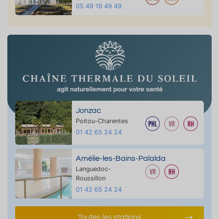
05 49 19 49 49
Jonzac
Poitou-Charentes
01 42 65 24 24
Amélie-les-Bains-Palalda
Languedoc-
Roussillon
01 42 65 24 24
Toutes les stations