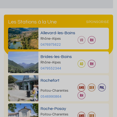
Les Stations à la Une
SPONSORISÉ
Allevard-les-Bains
Rhône-Alpes
0476975622
Brides-les-Bains
Rhône-Alpes
0479552344
Rochefort
Poitou-Charentes
0546990864
Roche-Posay
Poitou-Charentes