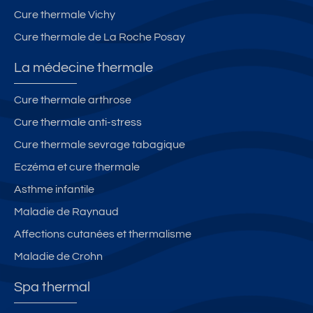
ve
E
Cure thermale Vichy
n
S
Cure thermale de La Roche Posay
u
T
e
H
La médecine thermale
d
E
es
R
Cure thermale arthrose
la
M
Cure thermale anti-stress
n
E
d
S
Cure thermale sevrage tabagique
es
Eczéma et cure thermale
)
Asthme infantile
B
A
Maladie de Raynaud
R
Affections cutanées et thermalisme
B
Maladie de Crohn
O
T
Spa thermal
A
N