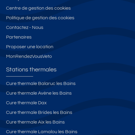
d
c
n
e
o
Centre de gestion des cookies
e
n
nf
ux
Politique de gestion des cookies
c
or
a
Contactez - Nous
e
t
ve
"L
R
Partenaires
c
E
D
ja
Proposer une location
S
C
rd
MonRendezVousVeto
B
tr
in;
AI
a
Stations thermales
N
ve
S
rs
Cure thermale Balaruc les Bains
"
a
Cure thermale Avène les Bains
n°
nt
6
5
Cure thermale Dax
7(
0
Cure thermale Brides les Bains
2
0
Cure thermale Aix les Bains
9
M
a
D
Cure thermale Lamalou les Bains