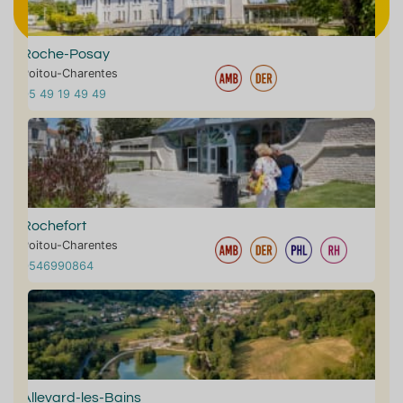
Roche-Posay
Poitou-Charentes
05 49 19 49 49
Rochefort
Poitou-Charentes
0546990864
Allevard-les-Bains