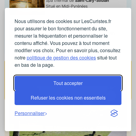
Spa thermal de
Saint-Lary-Soulan
Situé en Midi-Pyrénées
Nous utilisons des cookies sur LesCuristes.fr
Spa thermal Cieléo
pour assurer le bon fonctionnement du site,
Spa thermal de
Barèges-Sers-Barzun
mesurer la fréquentation et personnaliser le
Situé en Midi-Pyrénées
contenu affiché. Vous pouvez à tout moment
modifier vos choix. Pour en savoir plus, consultez
notre
politique de gestion des cookies
situé tout
en bas de la page.
Vidéo à la Une
CAPVERN
Tout accepter
Refuser les cookies non essentiels
Personnaliser