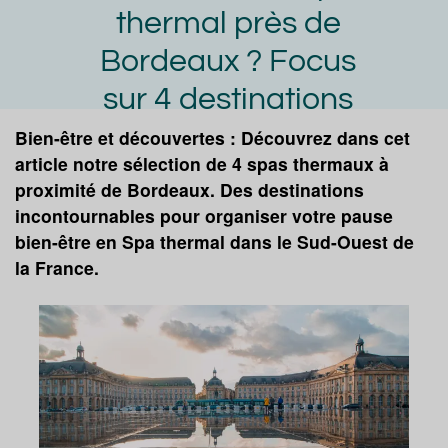
thermal près de
Bordeaux ? Focus
sur 4 destinations
à découvrir pour
Bien-être et découvertes : Découvrez dans cet
article notre sélection de 4 spas thermaux à
une pause
proximité de Bordeaux. Des destinations
thermale dans le
incontournables pour organiser votre pause
bien-être en Spa thermal dans le Sud-Ouest de
Sud-Ouest de la
la France.
France
Anne-Claire Hoeffler
Article publié par
le
17/10/2023
Aquitaine
Barbotan-les-Thermes
Casteljaloux
Jonzac
Saujon
Demander une documentation