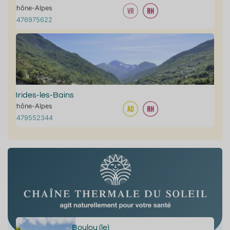
Rhône-Alpes
0476975622
Brides-les-Bains
Rhône-Alpes
0479552344
Boulou (le)