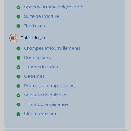
Spondylarthrite ankylosante
Suite de fracture
Tendinites
Phlébologie
Crampes et fourmillements
Dermite ocre
Jambes lourdes
Oedèmes
Prurits (démangeaisons)
Sequelle de phlébite
Thrombose veineuse
Ulcères veineux