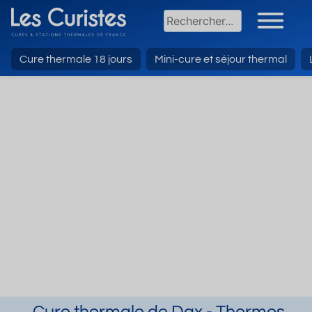
Cure thermale 18 jours
Mini-cure et séjour thermal