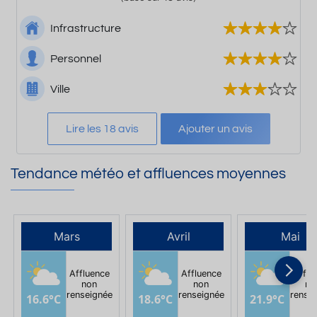
Infrastructure
Personnel
Ville
Lire les 18 avis
Ajouter un avis
Tendance météo et affluences moyennes
Mars
Avril
Mai
Affluence
Affluence
Afflu
non
non
no
renseignée
renseignée
rense
16.6°C
18.6°C
21.9°C