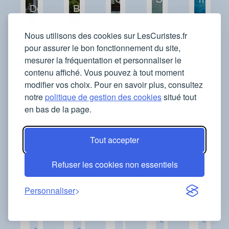
Dax
Bains
Nous utilisons des cookies sur LesCuristes.fr
Orientations
Orientations
Orient
pour assurer le bon fonctionnement du site,
Orientations
Orientations
traitées
traitées
traité
mesurer la fréquentation et personnaliser le
traitées
traitées
contenu affiché. Vous pouvez à tout moment
modifier vos choix. Pour en savoir plus, consultez
Voir
Voir
Voir
notre
politique de gestion des cookies
situé tout
les
Voir
Voir
les
les
en bas de la page.
avis
les
les
avis
avis
avis
avis
Tout accepter
V
V
V
Refuser les cookies non essentiels
V
V
o
o
o
o
o
i
i
i
Personnaliser
i
i
r
r
r
r
r
l
l
l
l
l
e
e
e