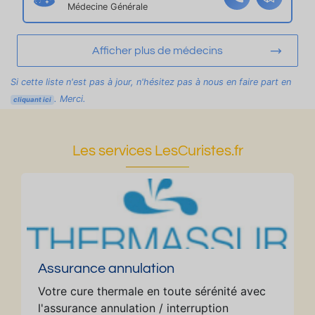
T
Médecine Générale
er
a
Afficher plus de médecins
s
s
Si cette liste n'est pas à jour, n'hésitez pas à nous en faire part en
e
. Merci.
cliquant ici
Fl
e
ur
Les services LesCuristes.fr
ie
Assurance annulation
Votre cure thermale en toute sérénité avec
l'assurance annulation / interruption