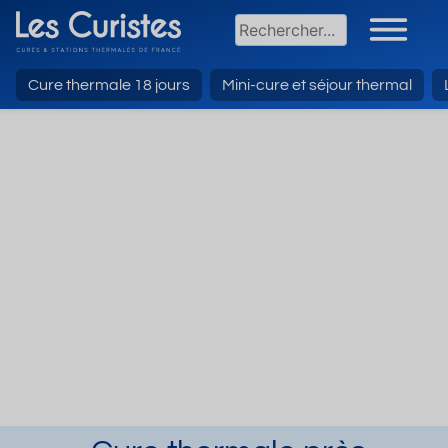
Cure thermale 18 jours
Mini-cure et séjour thermal