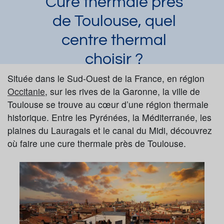
Cure thermale près
de Toulouse, quel
centre thermal
choisir ?
Laura Dupuy
Située dans le Sud-Ouest de la France, en région
Article publié par
le 27/09/2024
Occitanie
, sur les rives de la Garonne, la ville de
Lamalou-Les-Bains
Rennes-les-Bains
Toulouse se trouve au cœur d’une région thermale
Cransac-les-Thermes
Ussat-les-Bains
historique. Entre les Pyrénées, la Méditerranée, les
Casteljaloux
Avène-les-Bains
plaines du Lauragais et le canal du Midi, découvrez
Demander une documentation
où faire une cure thermale près de Toulouse.