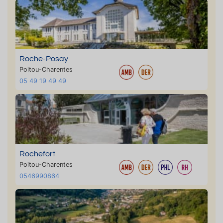
Roche-Posay
Poitou-Charentes
05 49 19 49 49
Rochefort
Poitou-Charentes
0546990864