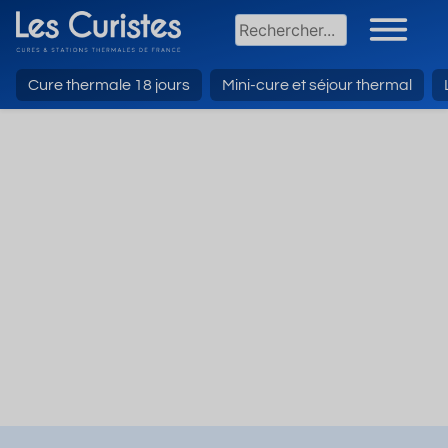
Cure thermale 18 jours
Mini-cure et séjour thermal