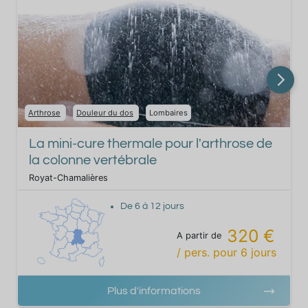
Arthrose
Douleur du dos
Lombaires
La mini-cure thermale pour l'arthrose de
la colonne vertébrale
Royat-Chamalières
De
6
à
12
jours
320 €
A partir de
/ pers.
pour
6
jours
Plus d'informations