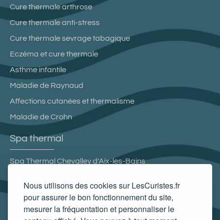
Cure thermale arthrose
Cure thermale anti-stress
Cure thermale sevrage tabagique
Eczéma et cure thermale
Asthme infantile
Maladie de Raynaud
Affections cutanées et thermalisme
Maladie de Crohn
Spa thermal
Spa Thermal Chevalley d'Aix-les-Bains
Spa thermal des Thermes de Luxeuil-les-Bains
Nous utilisons des cookies sur LesCuristes.fr
Spa thermal B’o Resort
pour assurer le bon fonctionnement du site,
mesurer la fréquentation et personnaliser le
Spa thermal des Thermes de Molitg-les-Bains