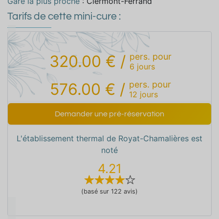
Gare la plus proche
: Clermont-Ferrand
Tarifs de cette mini-cure :
pers.
pour
320.00 €
/
6
jours
pers.
pour
576.00 €
/
12
jours
Demander une pré-réservation
L'établissement thermal de Royat-Chamalières est
noté
4.21
(basé sur 122 avis)