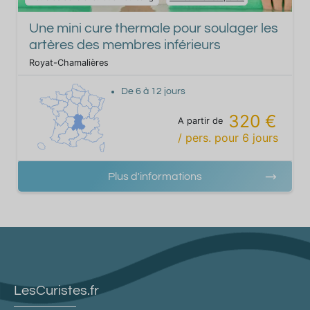
Une mini cure thermale pour soulager les
artères des membres inférieurs
Royat-Chamalières
De
6
à
12
jours
320 €
A partir de
/ pers.
pour
6
jours
Plus d'informations
LesCuristes.fr