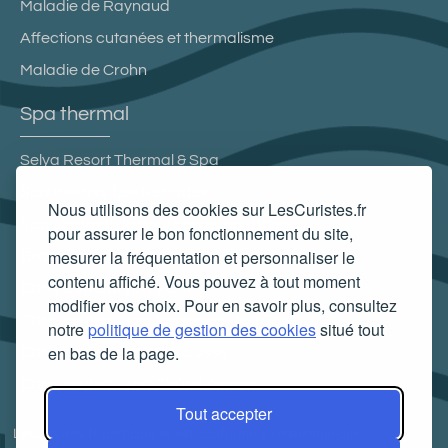
Maladie de Raynaud
Affections cutanées et thermalisme
Maladie de Crohn
Spa thermal
Selya Resort Thermal & Spa
Spa thermal Les Nériades
Nous utilisons des cookies sur LesCuristes.fr
Spa Thermal de Bourbonne-les-Bains
pour assurer le bon fonctionnement du site,
mesurer la fréquentation et personnaliser le
Grand Spa thermal
contenu affiché. Vous pouvez à tout moment
Carte cadeau spa Vichy
modifier vos choix. Pour en savoir plus, consultez
Carte cadeau spa Bagnoles-de-l'Orne
notre
politique de gestion des cookies
situé tout
en bas de la page.
Carte cadeau spa Saubusse
Carte cadeau spa Châtel-Guyon
Tout accepter
LesCuristes.fr participe et est conforme à l'ensemble des