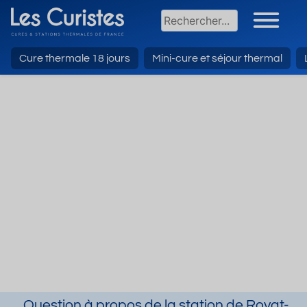
Cure thermale 18 jours
Mini-cure et séjour thermal
Question à propos de la station de Royat-