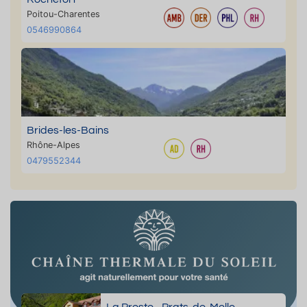
Poitou-Charentes
0546990864
Brides-les-Bains
Rhône-Alpes
0479552344
La Preste - Prats-de-Mollo