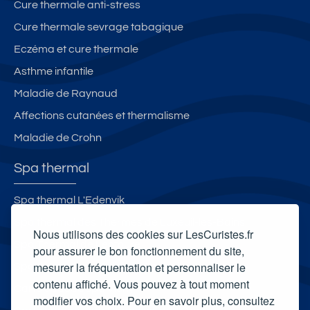
Cure thermale anti-stress
Cure thermale sevrage tabagique
Eczéma et cure thermale
Asthme infantile
Maladie de Raynaud
Affections cutanées et thermalisme
Maladie de Crohn
Spa thermal
Spa thermal L'Edenvik
Spa thermal des Thermes de Luxeuil-les-Bains
Nous utilisons des cookies sur LesCuristes.fr
Spa Thermal de Lectoure
pour assurer le bon fonctionnement du site,
mesurer la fréquentation et personnaliser le
Spa thermal Les Bains du Couloubret
contenu affiché. Vous pouvez à tout moment
Carte cadeau spa Vichy
modifier vos choix. Pour en savoir plus, consultez