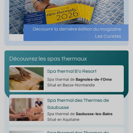
Découvrir la dernière édition du magazine
Les Curistes
Découvrez les spas thermaux
Spa thermal B’o Resort
Spa thermal de
Bagnoles-de-l'Orne
Situé en Basse-Normandie
Spa thermal des Thermes de
Saubusse
t
Septembre
Octobre
No
Spa thermal de
Saubusse-les-Bains
Situé en Aquitaine
Affluence
Affluence
Affluence
Spa thermal des Thermes de