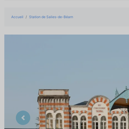
Accueil
Station de Salies-de-Béarn
Précedent