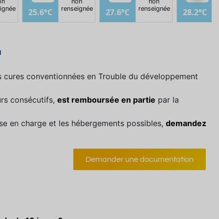
on
non
non
ignée
renseignée
renseignée
r
25.6°C
27.6°C
28.2°C
n
es cures conventionnées en Trouble du développement
rs consécutifs,
est remboursée en partie
par la
prise en charge et les hébergements possibles,
demandez
Demander une documentation