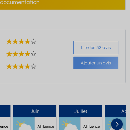
documentation
Lire les 53 avis
Ajouter un avis
Juin
Juillet
Aoû
uence
Affluence
Affluence