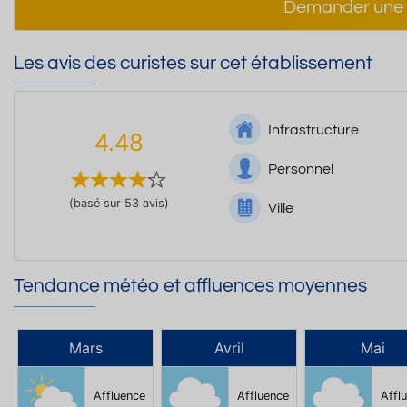
Demander une 
Les avis des curistes sur cet établissement
Infrastructure
4.48
Personnel
(basé sur 53 avis)
Ville
Tendance météo et affluences moyennes
Mars
Avril
Mai
Affluence
Affluence
Affl