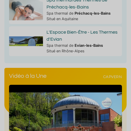
non
non
non
enseignée
renseignée
renseignée
15.6°
25.3°C
21.4°C
Préchacq-les-Bains
Spa thermal de
Préchacq-les-Bains
Situé en Aquitaine
L'Espace Bien-Être - Les Thermes
d'Evian
Spa thermal de
Evian-les-Bains
Situé en Rhône-Alpes
Vidéo à la Une
CAPVERN