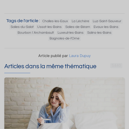
Tags de l'article :
Challes-les-Eaux
La Léchère
Luz-Saint-Sauveur
Salies-du-Salat
Ussat-les-Bains
Salies-de-Béarn
Evaux-les-Bains
Bourbon l`Archambault
Luxeuil-les-Bains
Salins-les-Bains
Bagnoles-de-l'Orne
Article publié par
Laura Dupuy
Articles dans la même thématique
5440