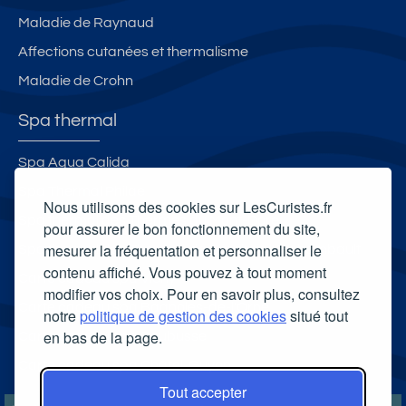
Maladie de Raynaud
Affections cutanées et thermalisme
Maladie de Crohn
Spa thermal
Spa Aqua Calida
Spa Thermal Philae
Nous utilisons des cookies sur LesCuristes.fr
Spa thermal des Thermes du Mont-Dore
pour assurer le bon fonctionnement du site,
mesurer la fréquentation et personnaliser le
Spa thermal des Thermes de Bourbon l'Archambault
contenu affiché. Vous pouvez à tout moment
Carte cadeau spa Vichy
modifier vos choix. Pour en savoir plus, consultez
Carte cadeau spa Bagnoles-de-l'Orne
notre
politique de gestion des cookies
situé tout
en bas de la page.
Carte cadeau spa Saubusse
Carte cadeau spa Châtel-Guyon
Tout accepter