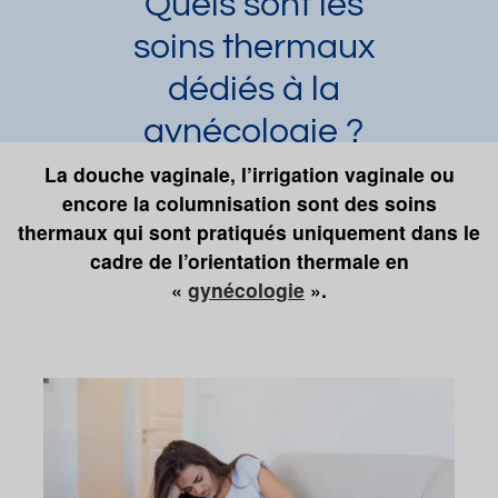
Quels sont les
soins thermaux
dédiés à la
gynécologie ?
Laura Dupuy
La douche vaginale, l’irrigation vaginale ou
Article publié par
le 26/03/2020
et mis à jour le 18/10/2022
encore la columnisation sont des soins
thermaux qui sont pratiqués uniquement dans le
Challes-les-Eaux
La Léchère
cadre de l’orientation thermale en
Luz-Saint-Sauveur
Salies-du-Salat
Ussat-les-Bains
Salies-de-Béarn
«
gynécologie
».
Evaux-les-Bains
Bourbon l`Archambault
Luxeuil-les-Bains
Salins-les-Bains
Bagnoles-de-l'Orne
Demander une documentation