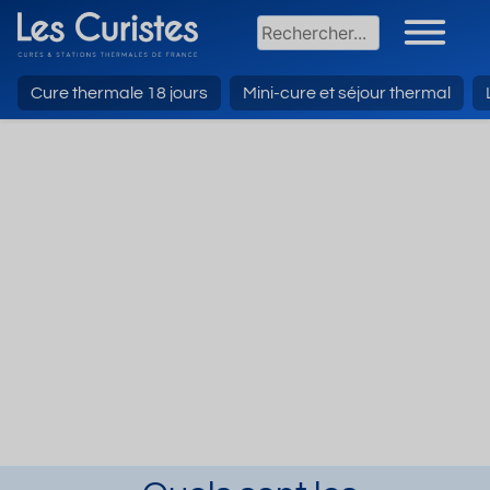
Cure thermale 18 jours
Mini-cure et séjour thermal