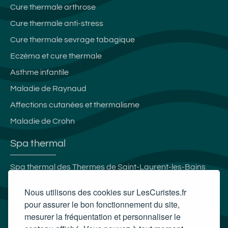
Cure thermale arthrose
Cure thermale anti-stress
Cure thermale sevrage tabagique
Eczéma et cure thermale
Asthme infantile
Maladie de Raynaud
Affections cutanées et thermalisme
Maladie de Crohn
Spa thermal
Spa thermal des Thermes de Saint-Laurent-les-Bains
L'Institut de Morsbronn-les-Bains
Nous utilisons des cookies sur LesCuristes.fr
Spa thermal Les Iléades
pour assurer le bon fonctionnement du site,
mesurer la fréquentation et personnaliser le
Spa thermal Aiga Resort