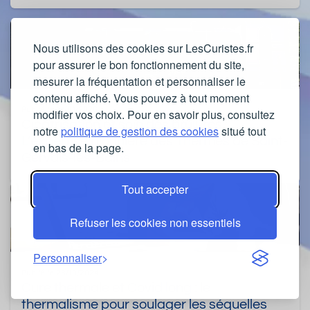
Nous utilisons des cookies sur LesCuristes.fr
pour assurer le bon fonctionnement du site,
mesurer la fréquentation et personnaliser le
contenu affiché. Vous pouvez à tout moment
Publié le 14/01/2026
modifier vos choix. Pour en savoir plus, consultez
Cicatrisation et soin des brûlures :
notre
politique de gestion des cookies
situé tout
L’expertise pionnière des Thermes de Saint-
en bas de la page.
Gervais-les-Bains
Tout accepter
Refuser les cookies non essentiels
Personnaliser
Publié le 28/10/2024
Cure thermale et Covid long : le
thermalisme pour soulager les séquelles