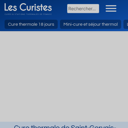
Cure thermale 18 jours
Mini-cure et séjour thermal