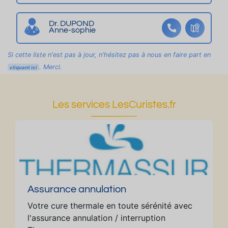
ja
g
rd
e
Dr. DUPOND
in
b
Anne-sophie
al
c
Si cette liste n'est pas à jour, n'hésitez pas à nous en faire part en
o
. Merci.
cliquant ici
n
pr
o
Les services LesCuristes.fr
c
h
e
c
e
nt
re
Assurance annulation
5
Votre cure thermale en toute sérénité avec
m
l'assurance annulation / interruption
in