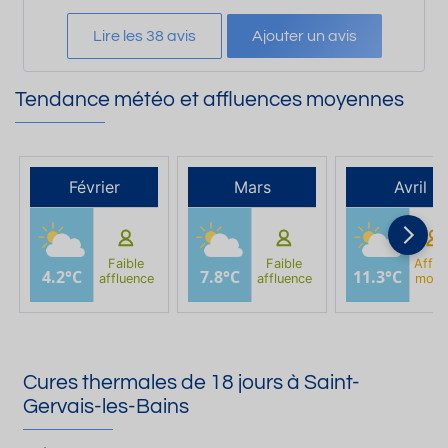
Lire les 38 avis
Ajouter un avis
Tendance météo et affluences moyennes
Février
Mars
Avril
Faible
Faible
Afflu
4.2°C
7.8°C
11.3°C
affluence
affluence
moye
Cures thermales de 18 jours à Saint-
Gervais-les-Bains