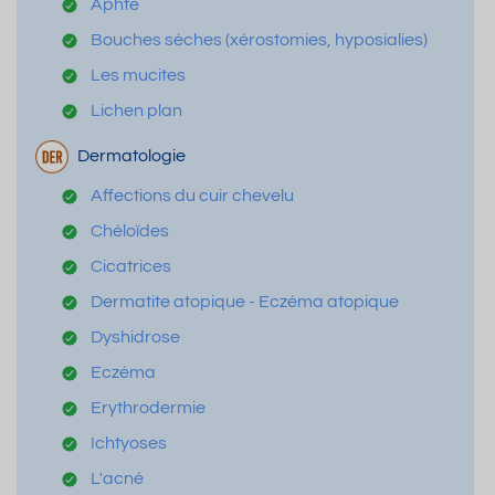
Aphte
Bouches sèches (xérostomies, hyposialies)
Les mucites
Lichen plan
Dermatologie
Affections du cuir chevelu
Chéloïdes
Cicatrices
Dermatite atopique - Eczéma atopique
Dyshidrose
Eczéma
Erythrodermie
Ichtyoses
L'acné