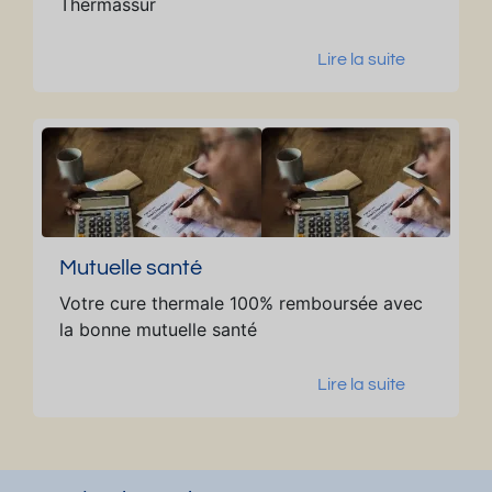
Thermassur
ut
e
Lire la suite
s
e
n
v
oi
tu
re
d
Mutuelle santé
e
Votre cure thermale 100% remboursée avec
s
la bonne mutuelle santé
th
er
Lire la suite
m
e
s