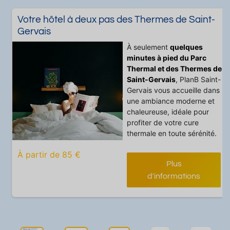
Votre hôtel à deux pas des Thermes de Saint-
Gervais
À seulement
quelques
minutes à pied du Parc
Thermal et des Thermes de
Saint-Gervais
, PlanB Saint-
Gervais vous accueille dans
une ambiance moderne et
chaleureuse, idéale pour
profiter de votre cure
thermale en toute sérénité.
Les chambres, confortables
À partir de 85 €
et lumineuses, sont équipées
Plus
d’un grand lit double
d'informations
(180x200 cm) ou de deux
lits simples, d’une salle de
bain et d’une télévision à
écran plat.