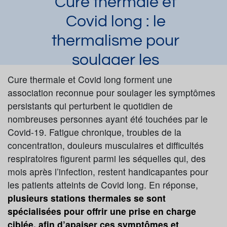
Cure thermale et
Covid long : le
thermalisme pour
soulager les
séquelles
Cure thermale et Covid long forment une
association reconnue pour soulager les symptômes
Laura Dupuy
Article publié par
le 28/10/2024
persistants qui perturbent le quotidien de
et mis à jour le 19/12/2024
nombreuses personnes ayant été touchées par le
Brides-les-Bains
Saint-Gervais-les-Bains
Covid-19. Fatigue chronique, troubles de la
La Bourboule
Covid-19
concentration, douleurs musculaires et difficultés
respiratoires figurent parmi les séquelles qui, des
Demander une documentation
mois après l’infection, restent handicapantes pour
les patients atteints de Covid long. En réponse,
plusieurs stations thermales se sont
spécialisées pour offrir une prise en charge
ciblée, afin d’apaiser ces symptômes et