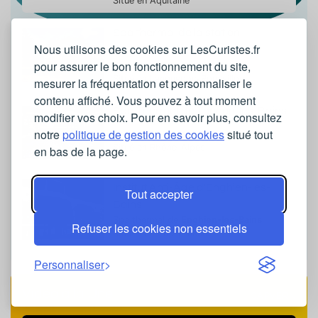
Situé en Aquitaine
Spa thermal de la station
Nous utilisons des cookies sur LesCuristes.fr
thermale de la Chaldette
pour assurer le bon fonctionnement du site,
Spa thermal de
Chaldette
Situé en Languedoc-Roussillon
mesurer la fréquentation et personnaliser le
contenu affiché. Vous pouvez à tout moment
Spa Thermal de Thonon-les-Bains
modifier vos choix. Pour en savoir plus, consultez
notre
politique de gestion des cookies
situé tout
Spa thermal de
Thonon-les-Bains
Situé en Rhône-Alpes
en bas de la page.
Institut Anti-Âge d'Enghien-les-
Tout accepter
Bains
Spa thermal de
Enghien-les-Bains
Refuser les cookies non essentiels
Situé en Ile-de-France
Personnaliser
Vidéo à la Une
CAPVERN