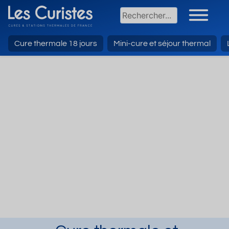
Cure thermale 18 jours
Mini-cure et séjour thermal