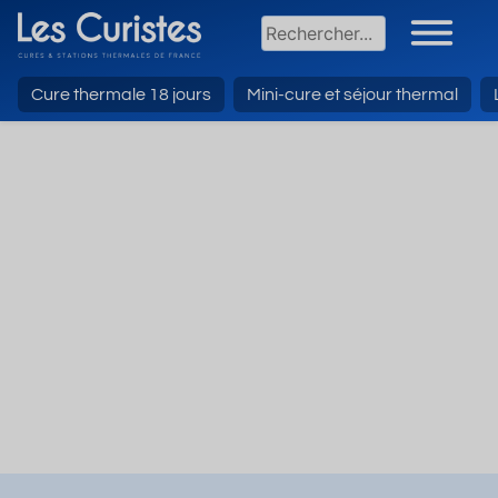
Cure thermale 18 jours
Mini-cure et séjour thermal