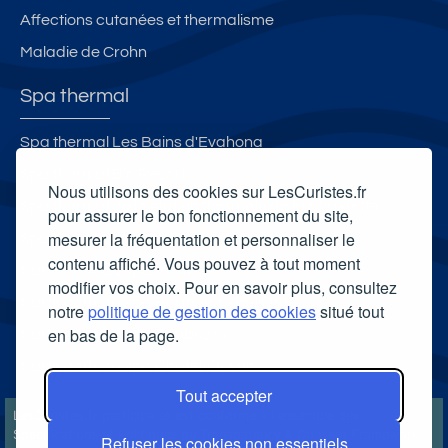
Affections cutanées et thermalisme
Maladie de Crohn
Spa thermal
Spa thermal Les Bains d'Evahona
Spa thermal B’o Resort
Nous utilisons des cookies sur LesCuristes.fr
Spa thermal de la station thermale de la Chaldette
pour assurer le bon fonctionnement du site,
mesurer la fréquentation et personnaliser le
Spa Thermal de Montbrun-les-Bains
contenu affiché. Vous pouvez à tout moment
Carte cadeau spa Vichy
modifier vos choix. Pour en savoir plus, consultez
Carte cadeau spa Bagnoles-de-l'Orne
notre
politique de gestion des cookies
situé tout
en bas de la page.
Carte cadeau spa Saubusse
Carte cadeau spa Châtel-Guyon
Tout accepter
LesCuristes.fr participe et est conforme à l'ensemble des
Spécifications et Politiques du Transparency & Consent Framework
Refuser les cookies non essentiels