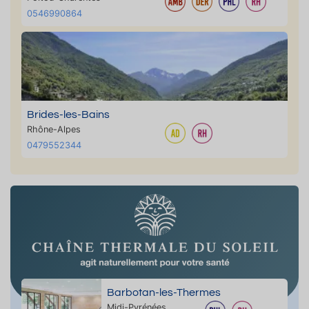
0546990864
Brides-les-Bains
Rhône-Alpes
0479552344
Barbotan-les-Thermes
Midi-Pyrénées