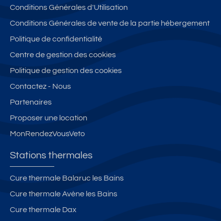
Conditions Générales d'Utilisation
é
e
t
c
et
B
lu
b
Conditions Générales de vente de la partie hébergement
c
or
m
al
Politique de confidentialité
al
d
in
c
Centre de gestion des cookies
m
a
e
o
e
:
u
n
Politique de gestion des cookies
**
B
x
+
Contactez - Nous
*
O
p
Partenaires
R
a
D
rk
Proposer une location
A
in
MonRendezVousVeto
-
g
4
Stations thermales
1-
Cure thermale Balaruc les Bains
Cure thermale Avène les Bains
Cure thermale Dax