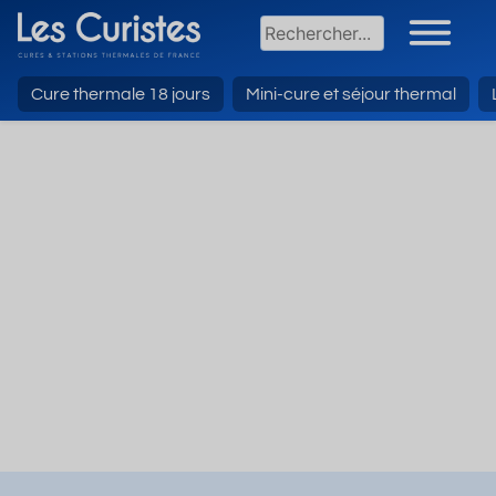
Cure thermale 18 jours
Mini-cure et séjour thermal