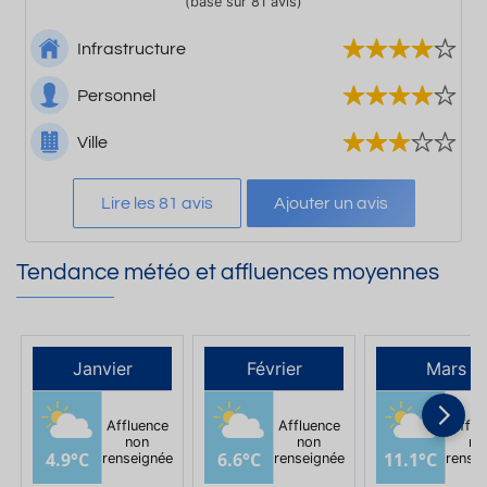
(basé sur 81 avis)
Infrastructure
Personnel
Ville
Lire les 81 avis
Ajouter un avis
Tendance météo et affluences moyennes
Janvier
Février
Mars
Affluence
Affluence
Afflu
non
non
no
4.9°C
6.6°C
11.1°C
renseignée
renseignée
rense