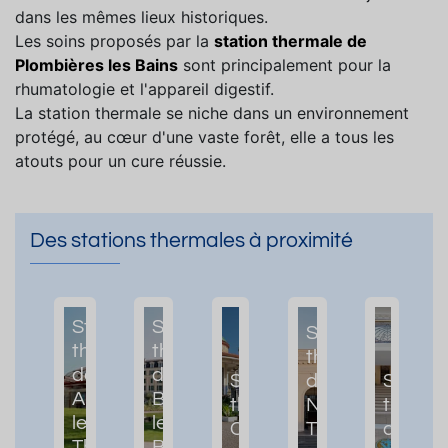
dans les mêmes lieux historiques.
Les soins proposés par la
station thermale de
Plombières les Bains
sont principalement pour la
rhumatologie et l'appareil digestif.
La station thermale se niche dans un environnement
protégé, au cœur d'une vaste forêt, elle a tous les
atouts pour un cure réussie.
Des stations thermales à proximité
Station
Station
Station
thermale
thermale
thermale
de
de
Station
de
Station
Amnéville-
Bains-
thermale de
Nancy
therma
les-
les-
Contrexéville
Thermal
de Vitte
Thermes
Bains