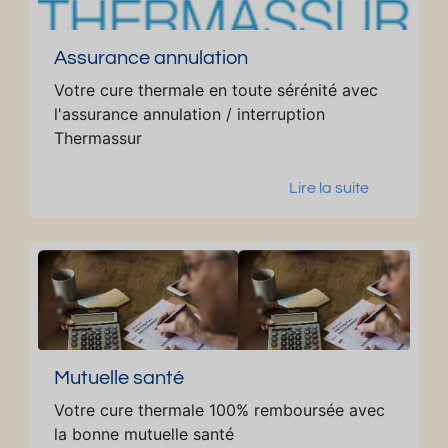
se
et
J
Assurance annulation
ar
Votre cure thermale en toute sérénité avec
di
l'assurance annulation / interruption
n
Thermassur
Lire la suite
Mutuelle santé
Votre cure thermale 100% remboursée avec
la bonne mutuelle santé