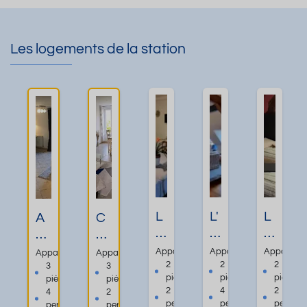
Les logements de la station
L
L'
L
A
C
e
A
e
p
h
C
r
P
p
ar
Appartement
Appartement
Apparteme
Appartement
Appartement
h
c
r
ar
m
2
2
2
3
3
pièces
pièces
pièces
pièces
pièces
a
hi
a
te
a
2
4
2
4
2
r
t
ti
m
nt
personnes
personnes
personn
personnes
personnes