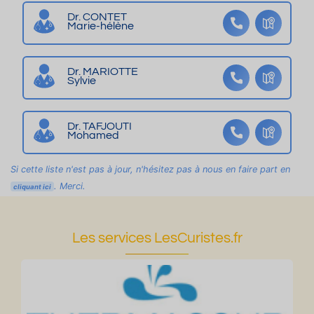
P
Dr. CONTET
Marie-hélène
ar
ki
n
Dr. MARIOTTE
Sylvie
g
-
B
Dr. TAFJOUTI
ell
Mohamed
es
pr
Si cette liste n'est pas à jour, n'hésitez pas à nous en faire part en
es
. Merci.
cliquant ici
ta
tio
ns
Les services LesCuristes.fr
-
Te
rr
as