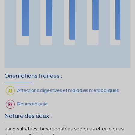
t
t
i
t
t
i
i
o
i
i
o
o
n
o
o
n
n
s
n
n
s
s
s
s
Orientations traitées :
Affections digestives et maladies métaboliques
Rhumatologie
Nature des eaux :
eaux sulfatées, bicarbonatées sodiques et calciques,