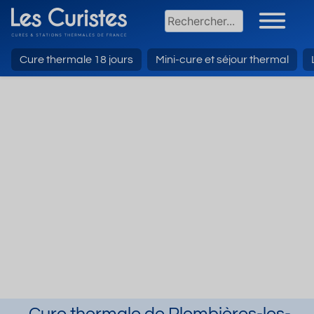
Cure thermale 18 jours
Mini-cure et séjour thermal