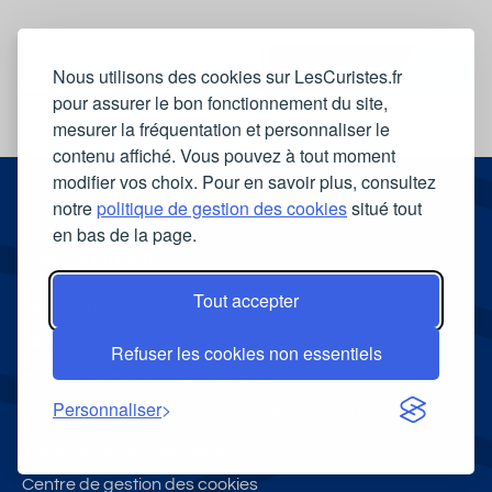
Voir toutes les questions
Poser une question
Nous utilisons des cookies sur LesCuristes.fr
pour assurer le bon fonctionnement du site,
mesurer la fréquentation et personnaliser le
contenu affiché. Vous pouvez à tout moment
modifier vos choix. Pour en savoir plus, consultez
notre
politique de gestion des cookies
situé tout
en bas de la page.
LesCuristes.fr
Tout accepter
Espace gestionnaire
Mentions légales
Refuser les cookies non essentiels
Conditions Générales d'Utilisation
Personnaliser
Conditions Générales de vente de la partie hébergement
Politique de confidentialité
Centre de gestion des cookies